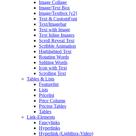
Image Collage
Image/Text Box
Image/Textbox [v2]
Text & CustomFont
Text/Imagebar
Text with Image
Text Inline Images
Scroll Reveal Text
Scribble Animation
Highlighted Text
Rotating Words
Spliting Words
Icon with Text
Scrolling Text
Tables & Lists
Featurelist
Lists
Pricelist
Price Column
Pricing Tables
Tables
Link-Elements
Fancylinks
Hyperlinks
Hyperlink (Lightbox-Video)