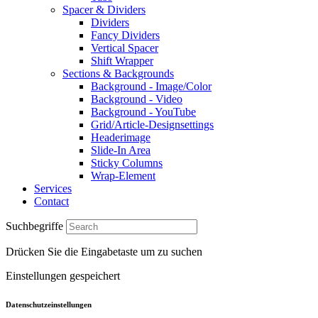
Spacer & Dividers
Dividers
Fancy Dividers
Vertical Spacer
Shift Wrapper
Sections & Backgrounds
Background - Image/Color
Background - Video
Background - YouTube
Grid/Article-Designsettings
Headerimage
Slide-In Area
Sticky Columns
Wrap-Element
Services
Contact
Suchbegriffe
Drücken Sie die Eingabetaste um zu suchen
Einstellungen gespeichert
Datenschutzeinstellungen