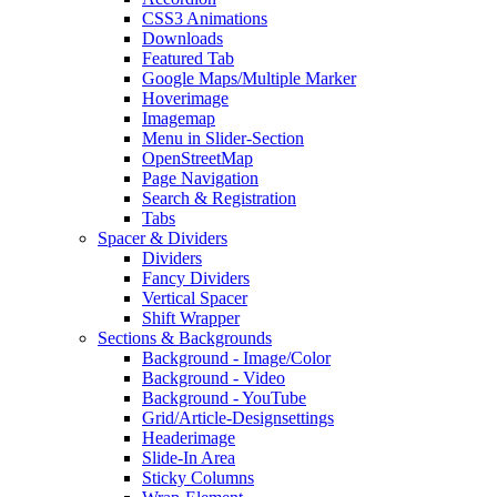
CSS3 Animations
Downloads
Featured Tab
Google Maps/Multiple Marker
Hoverimage
Imagemap
Menu in Slider-Section
OpenStreetMap
Page Navigation
Search & Registration
Tabs
Spacer & Dividers
Dividers
Fancy Dividers
Vertical Spacer
Shift Wrapper
Sections & Backgrounds
Background - Image/Color
Background - Video
Background - YouTube
Grid/Article-Designsettings
Headerimage
Slide-In Area
Sticky Columns