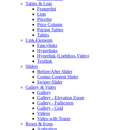
Tables & Lists
Featurelist
Lists
Pricelist
Price Column
Pricing Tables
Tables
Link-Elements
Fancylinks
Hyperlinks
Hyperlink (Lightbox-Video)
Textlink
Sliders
Before/After Slider
Contao Content Slider
Swiper-Slider
Gallery & Video
Gallery
Gallery - Elevation Zoom
Gallery - Fullscreen
Gallery - Grid
Videos
Video with Teaser
Boxes & Icons
Authorbox