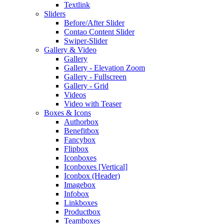
Textlink
Sliders
Before/After Slider
Contao Content Slider
Swiper-Slider
Gallery & Video
Gallery
Gallery - Elevation Zoom
Gallery - Fullscreen
Gallery - Grid
Videos
Video with Teaser
Boxes & Icons
Authorbox
Benefitbox
Fancybox
Flipbox
Iconboxes
Iconboxes [Vertical]
Iconbox (Header)
Imagebox
Infobox
Linkboxes
Productbox
Teamboxes