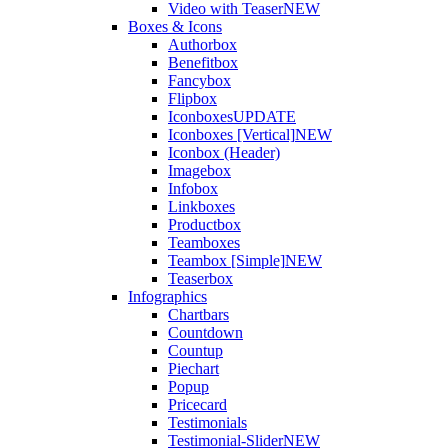
Video with Teaser
NEW
Boxes & Icons
Authorbox
Benefitbox
Fancybox
Flipbox
Iconboxes
UPDATE
Iconboxes [Vertical]
NEW
Iconbox (Header)
Imagebox
Infobox
Linkboxes
Productbox
Teamboxes
Teambox [Simple]
NEW
Teaserbox
Infographics
Chartbars
Countdown
Countup
Piechart
Popup
Pricecard
Testimonials
Testimonial-Slider
NEW