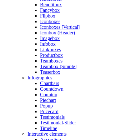
Benefitbox
Fancybox
Flipbox
Iconboxes
Iconboxes [Vertical]
Iconbox (Header)
Imagebox
Infobox
Linkboxes
Productbox
Teamboxes
Teambox [Simple]
Teaserbox
Infographics
Chartbars
Countdown
Countup
Piechart
Popup
Pricecard
Testimonials
Testimonial-Slider
Timeline
Interactive elements
Accordion