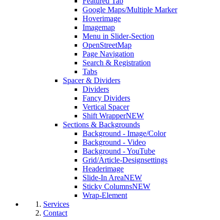
Featured Tab
Google Maps/Multiple Marker
Hoverimage
Imagemap
Menu in Slider-Section
OpenStreetMap
Page Navigation
Search & Registration
Tabs
Spacer & Dividers
Dividers
Fancy Dividers
Vertical Spacer
Shift Wrapper
NEW
Sections & Backgrounds
Background - Image/Color
Background - Video
Background - YouTube
Grid/Article-Designsettings
Headerimage
Slide-In Area
NEW
Sticky Columns
NEW
Wrap-Element
Services
Contact