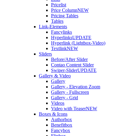
Pricelist
Price Column
NEW
Pricing Tables
Tables
Link-Elements
Fancylinks
Hyperlinks
UPDATE
Hyperlink (Lightbox-Video)
Textlink
NEW
Sliders
Before/After Slider
Contao Content Slider
Swiper-Slider
UPDATE
Gallery & Video
Gallery
Gallery - Elevation Zoom
Gallery - Fullscreen
Gallery - Grid
Videos
Video with Teaser
NEW
Boxes & Icons
Authorbox
Benefitbox
Fancybox
Flipbox