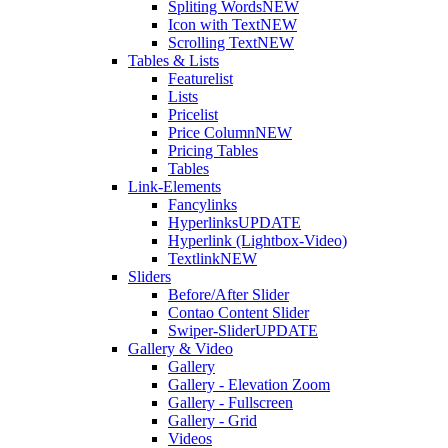
Spliting Words
NEW
Icon with Text
NEW
Scrolling Text
NEW
Tables & Lists
Featurelist
Lists
Pricelist
Price Column
NEW
Pricing Tables
Tables
Link-Elements
Fancylinks
Hyperlinks
UPDATE
Hyperlink (Lightbox-Video)
Textlink
NEW
Sliders
Before/After Slider
Contao Content Slider
Swiper-Slider
UPDATE
Gallery & Video
Gallery
Gallery - Elevation Zoom
Gallery - Fullscreen
Gallery - Grid
Videos