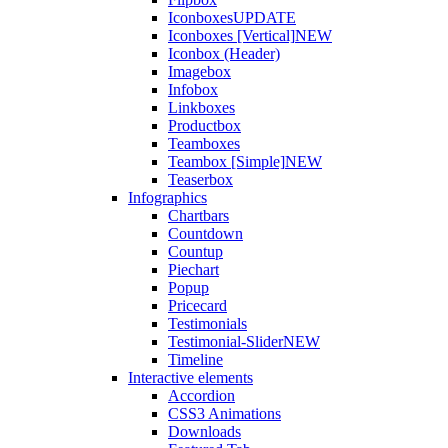
Iconboxes
UPDATE
Iconboxes [Vertical]
NEW
Iconbox (Header)
Imagebox
Infobox
Linkboxes
Productbox
Teamboxes
Teambox [Simple]
NEW
Teaserbox
Infographics
Chartbars
Countdown
Countup
Piechart
Popup
Pricecard
Testimonials
Testimonial-Slider
NEW
Timeline
Interactive elements
Accordion
CSS3 Animations
Downloads