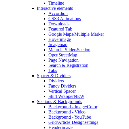
Timeline
Interactive elements
Accordion
CSS3 Animations
Downloads
Featured Tab
Google Maps/Multiple Marker
Hoverimage
Imagemap
Menu in Slider-Section
OpenStreetMap
Page Navigation
Search & Registration
Tabs
Spacer & Dividers
Dividers
Fancy Dividers
Vertical Spacer
Shift Wrapper
NEW
Sections & Backgrounds
Background - Image/Color
Background - Video
Background - YouTube
Grid/Article-Designsettings
Headerimage