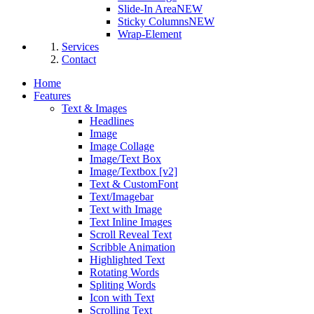
Slide-In Area
NEW
Sticky Columns
NEW
Wrap-Element
Services
Contact
Home
Features
Text & Images
Headlines
Image
Image Collage
Image/Text Box
Image/Textbox [v2]
Text & CustomFont
Text/Imagebar
Text with Image
Text Inline Images
Scroll Reveal Text
Scribble Animation
Highlighted Text
Rotating Words
Spliting Words
Icon with Text
Scrolling Text