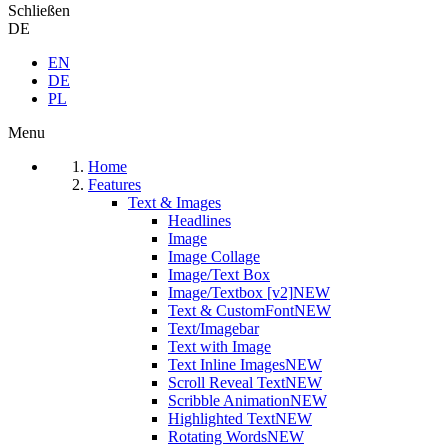
Schließen
DE
EN
DE
PL
Menu
Home
Features
Text & Images
Headlines
Image
Image Collage
Image/Text Box
Image/Textbox [v2]
NEW
Text & CustomFont
NEW
Text/Imagebar
Text with Image
Text Inline Images
NEW
Scroll Reveal Text
NEW
Scribble Animation
NEW
Highlighted Text
NEW
Rotating Words
NEW