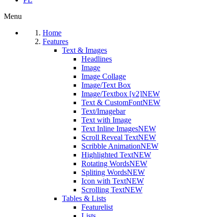
Menu
Home
Features
Text & Images
Headlines
Image
Image Collage
Image/Text Box
Image/Textbox [v2]
NEW
Text & CustomFont
NEW
Text/Imagebar
Text with Image
Text Inline Images
NEW
Scroll Reveal Text
NEW
Scribble Animation
NEW
Highlighted Text
NEW
Rotating Words
NEW
Spliting Words
NEW
Icon with Text
NEW
Scrolling Text
NEW
Tables & Lists
Featurelist
Lists