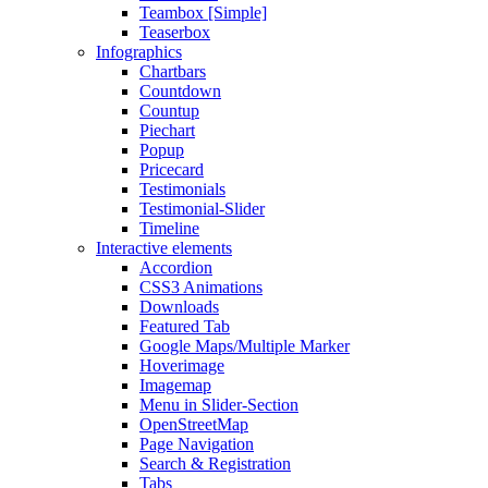
Teambox [Simple]
Teaserbox
Infographics
Chartbars
Countdown
Countup
Piechart
Popup
Pricecard
Testimonials
Testimonial-Slider
Timeline
Interactive elements
Accordion
CSS3 Animations
Downloads
Featured Tab
Google Maps/Multiple Marker
Hoverimage
Imagemap
Menu in Slider-Section
OpenStreetMap
Page Navigation
Search & Registration
Tabs