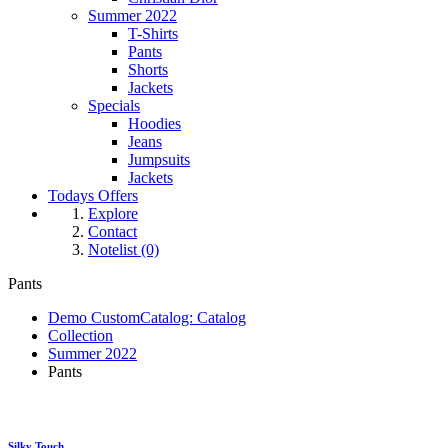
Summer 2022
T-Shirts
Pants
Shorts
Jackets
Specials
Hoodies
Jeans
Jumpsuits
Jackets
Todays Offers
Explore
Contact
Notelist (0)
Pants
Demo CustomCatalog: Catalog
Collection
Summer 2022
Pants
Silky Touch