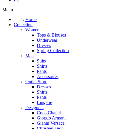
Menu
Home
Collection
Women
Tops & Blouses
Underwear
Dresses
Spring Collection
Men
Suits
Shirts
Pants
Accessoires
Outlet Store
Dresses
Shirts
Pants
Lingerie
Designers
Coco Chanel
Giorgio Armani
Gianni Versace
Christian Dior