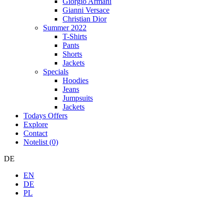
Giorgio Armani
Gianni Versace
Christian Dior
Summer 2022
T-Shirts
Pants
Shorts
Jackets
Specials
Hoodies
Jeans
Jumpsuits
Jackets
Todays Offers
Explore
Contact
Notelist (0)
DE
EN
DE
PL