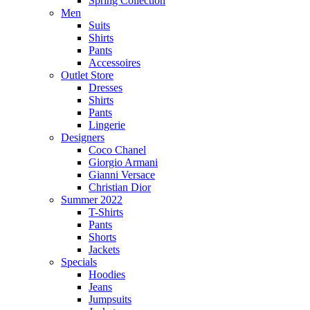
Spring Collection
Men
Suits
Shirts
Pants
Accessoires
Outlet Store
Dresses
Shirts
Pants
Lingerie
Designers
Coco Chanel
Giorgio Armani
Gianni Versace
Christian Dior
Summer 2022
T-Shirts
Pants
Shorts
Jackets
Specials
Hoodies
Jeans
Jumpsuits