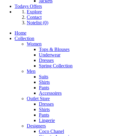
Jackets
Todays Offers
Explore
Contact
Notelist (0)
Home
Collection
Women
Tops & Blouses
Underwear
Dresses
Spring Collection
Men
Suits
Shirts
Pants
Accessoires
Outlet Store
Dresses
Shirts
Pants
Lingerie
Designers
Coco Chanel