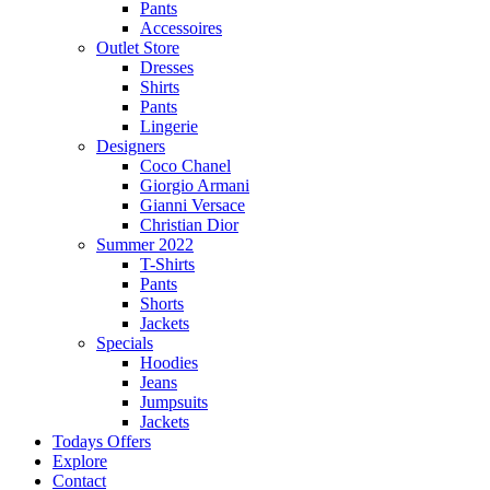
Pants
Accessoires
Outlet Store
Dresses
Shirts
Pants
Lingerie
Designers
Coco Chanel
Giorgio Armani
Gianni Versace
Christian Dior
Summer 2022
T-Shirts
Pants
Shorts
Jackets
Specials
Hoodies
Jeans
Jumpsuits
Jackets
Todays Offers
Explore
Contact