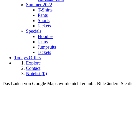
Summer 2022
T-Shirts
Pants
Shorts
Jackets
Specials
Hoodies
Jeans
Jumpsuits
Jackets
Todays Offers
Explore
Contact
Notelist (0)
Das Laden von Google Maps wurde nicht erlaubt. Bitte ändern Sie d