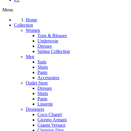
Menu
Home
Collection
Women
Tops & Blouses
Underwear
Dresses
Spring Collection
Men
Suits
Shirts
Pants
Accessoires
Outlet Store
Dresses
Shirts
Pants
Lingerie
Designers
Coco Chanel
Giorgio Armani
Gianni Versace
Christian Dior