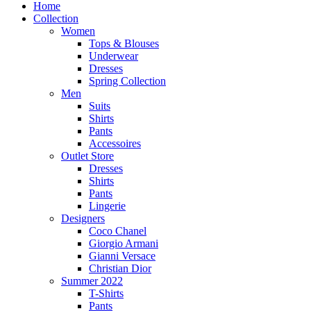
Home
Collection
Women
Tops & Blouses
Underwear
Dresses
Spring Collection
Men
Suits
Shirts
Pants
Accessoires
Outlet Store
Dresses
Shirts
Pants
Lingerie
Designers
Coco Chanel
Giorgio Armani
Gianni Versace
Christian Dior
Summer 2022
T-Shirts
Pants