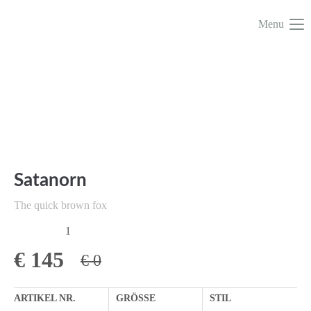
Menu
Satanorn
The quick brown fox
1
€
145
€ 0
ARTIKEL NR.
GRÖSSE
STIL