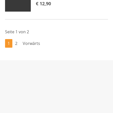
€
12,90
Seite 1 von 2
1
2
Vorwärts