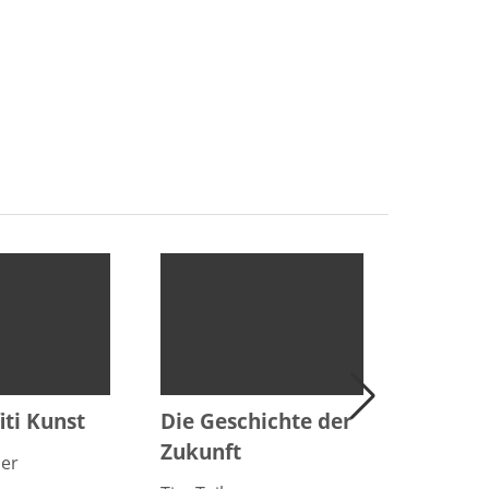
iti Kunst
Die Geschichte der
Reich 
Zukunft
er
Tim Tailo