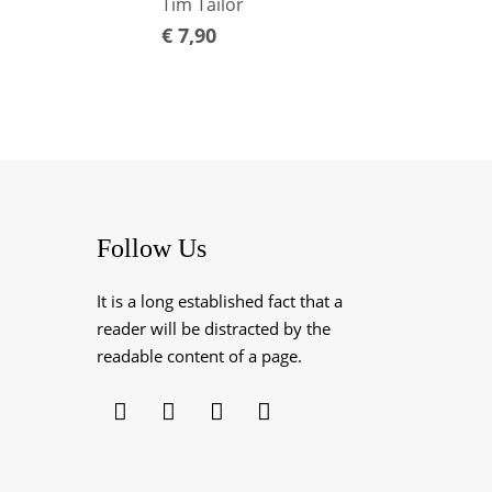
€
7,90
Tim Tailor
€
7,90
Follow Us
It is a long established fact that a
reader will be distracted by the
readable content of a page.