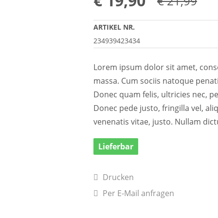
€
19,90
€ 21,99
ARTIKEL NR.
234939423434
Lorem ipsum dolor sit amet, cons
massa. Cum sociis natoque penati
Donec quam felis, ultricies nec, 
Donec pede justo, fringilla vel, al
venenatis vitae, justo. Nullam dic
Lieferbar
Drucken
Per E-Mail anfragen