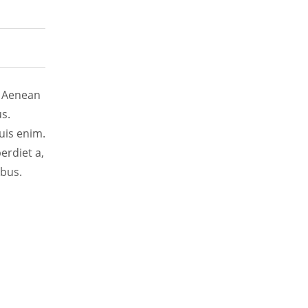
. Aenean
s.
uis enim.
erdiet a,
ibus.