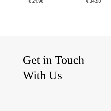
€
21,90
€
34,90
Get in Touch
With Us