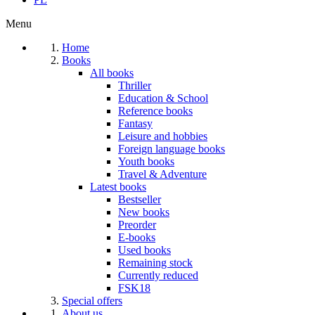
Menu
Home
Books
All books
Thriller
Education & School
Reference books
Fantasy
Leisure and hobbies
Foreign language books
Youth books
Travel & Adventure
Latest books
Bestseller
New books
Preorder
E-books
Used books
Remaining stock
Currently reduced
FSK18
Special offers
About us