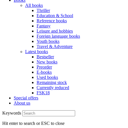
Books
All books
Thriller
Education & School
Reference books
Fantasy
Leisure and hobbies
Foreign language books
Youth books
Travel & Adventure
Latest books
Bestseller
New books
Preorder
E-books
Used books
Remaining stock
Currently reduced
FSK18
Special offers
About us
Keywords
Hit enter to search or ESC to close