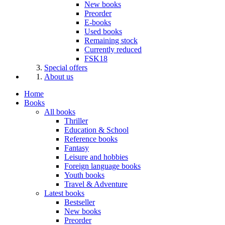
New books
Preorder
E-books
Used books
Remaining stock
Currently reduced
FSK18
Special offers
About us
Home
Books
All books
Thriller
Education & School
Reference books
Fantasy
Leisure and hobbies
Foreign language books
Youth books
Travel & Adventure
Latest books
Bestseller
New books
Preorder