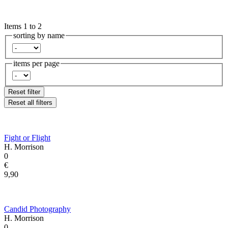
Items 1 to 2
sorting by name
items per page
Reset filter
Reset all filters
Fight or Flight
H. Morrison
0
€
9,90
Candid Photography
H. Morrison
0