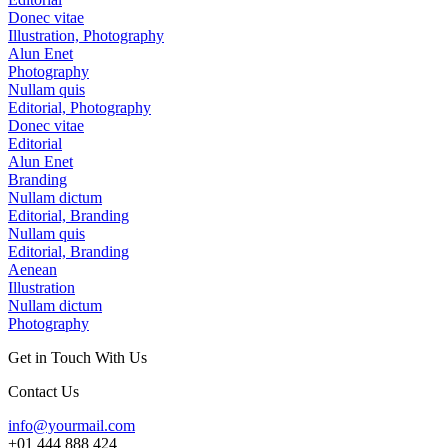
Donec vitae
Illustration, Photography
Alun Enet
Photography
Nullam quis
Editorial, Photography
Donec vitae
Editorial
Alun Enet
Branding
Nullam dictum
Editorial, Branding
Nullam quis
Editorial, Branding
Aenean
Illustration
Nullam dictum
Photography
Get in Touch With Us
Contact Us
info@yourmail.com
+01 444 888 424