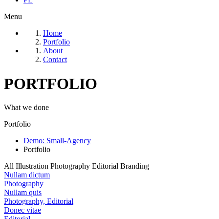
Menu
Home
Portfolio
About
Contact
PORTFOLIO
What we done
Portfolio
Demo: Small-Agency
Portfolio
All
Illustration
Photography
Editorial
Branding
Nullam dictum
Photography
Nullam quis
Photography, Editorial
Donec vitae
Editorial