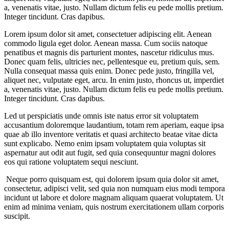
a, venenatis vitae, justo. Nullam dictum felis eu pede mollis pretium.
Integer tincidunt. Cras dapibus.
Lorem ipsum dolor sit amet, consectetuer adipiscing elit. Aenean
commodo ligula eget dolor. Aenean massa. Cum sociis natoque
penatibus et magnis dis parturient montes, nascetur ridiculus mus.
Donec quam felis, ultricies nec, pellentesque eu, pretium quis, sem.
Nulla consequat massa quis enim. Donec pede justo, fringilla vel,
aliquet nec, vulputate eget, arcu. In enim justo, rhoncus ut, imperdiet
a, venenatis vitae, justo. Nullam dictum felis eu pede mollis pretium.
Integer tincidunt. Cras dapibus.
Led ut perspiciatis unde omnis iste natus error sit voluptatem
accusantium doloremque laudantium, totam rem aperiam, eaque ipsa
quae ab illo inventore veritatis et quasi architecto beatae vitae dicta
sunt explicabo. Nemo enim ipsam voluptatem quia voluptas sit
aspernatur aut odit aut fugit, sed quia consequuntur magni dolores
eos qui ratione voluptatem sequi nesciunt.
Neque porro quisquam est, qui dolorem ipsum quia dolor sit amet,
consectetur, adipisci velit, sed quia non numquam eius modi tempora
incidunt ut labore et dolore magnam aliquam quaerat voluptatem. Ut
enim ad minima veniam, quis nostrum exercitationem ullam corporis
suscipit.