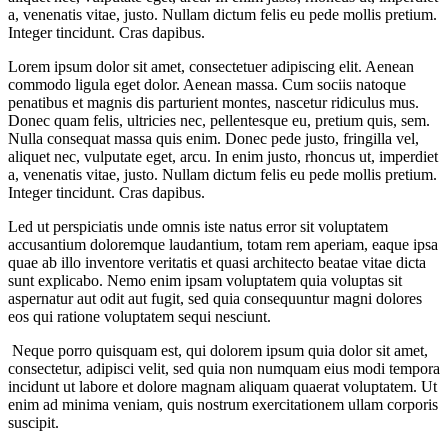
a, venenatis vitae, justo. Nullam dictum felis eu pede mollis pretium.
Integer tincidunt. Cras dapibus.
Lorem ipsum dolor sit amet, consectetuer adipiscing elit. Aenean
commodo ligula eget dolor. Aenean massa. Cum sociis natoque
penatibus et magnis dis parturient montes, nascetur ridiculus mus.
Donec quam felis, ultricies nec, pellentesque eu, pretium quis, sem.
Nulla consequat massa quis enim. Donec pede justo, fringilla vel,
aliquet nec, vulputate eget, arcu. In enim justo, rhoncus ut, imperdiet
a, venenatis vitae, justo. Nullam dictum felis eu pede mollis pretium.
Integer tincidunt. Cras dapibus.
Led ut perspiciatis unde omnis iste natus error sit voluptatem
accusantium doloremque laudantium, totam rem aperiam, eaque ipsa
quae ab illo inventore veritatis et quasi architecto beatae vitae dicta
sunt explicabo. Nemo enim ipsam voluptatem quia voluptas sit
aspernatur aut odit aut fugit, sed quia consequuntur magni dolores
eos qui ratione voluptatem sequi nesciunt.
Neque porro quisquam est, qui dolorem ipsum quia dolor sit amet,
consectetur, adipisci velit, sed quia non numquam eius modi tempora
incidunt ut labore et dolore magnam aliquam quaerat voluptatem. Ut
enim ad minima veniam, quis nostrum exercitationem ullam corporis
suscipit.