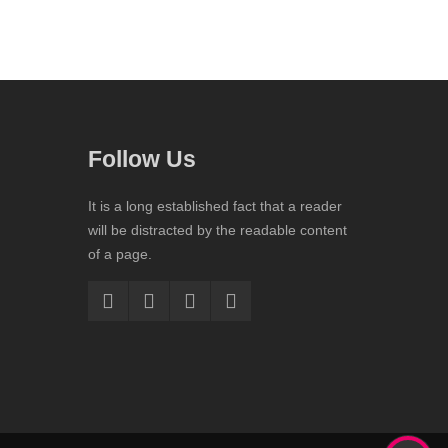
Follow Us
It is a long established fact that a reader
will be distracted by the readable content
of a page.