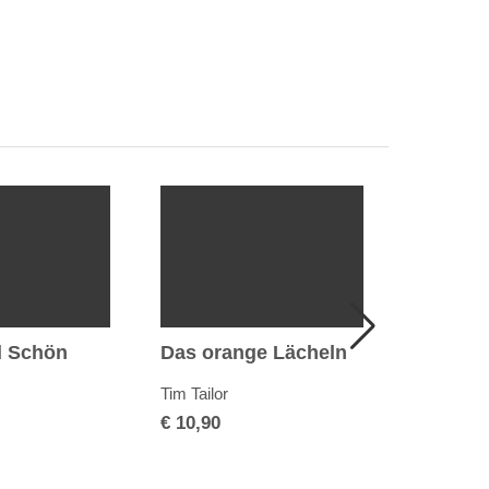
d Schön
Das orange Lächeln
Fremde 
Tim Tailor
H. Morris
€
10,90
€
17,90