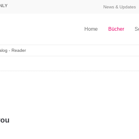
NLY
News & Updates
Home
Bücher
S
alog - Reader
you