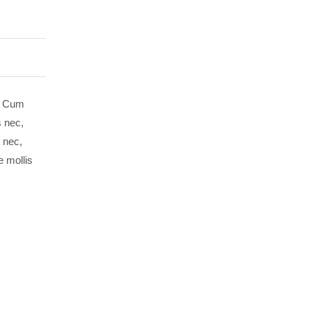
a. Cum
s nec,
 nec,
e mollis