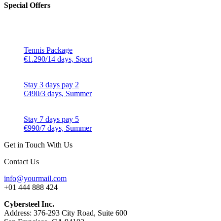
Special Offers
Tennis Package
€1.290/14 days, Sport
Stay 3 days pay 2
€490/3 days, Summer
Stay 7 days pay 5
€990/7 days, Summer
Get in Touch With Us
Contact Us
info@yourmail.com
+01 444 888 424
Cybersteel Inc.
Address: 376-293 City Road, Suite 600