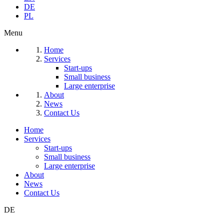
DE
PL
Menu
Home
Services
Start-ups
Small business
Large enterprise
About
News
Contact Us
Home
Services
Start-ups
Small business
Large enterprise
About
News
Contact Us
DE