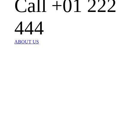
Call +01 222
444
ABOUT US