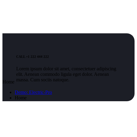
CALL +1 222 444 222
Lorem ipsum dolor sit amet, consectetuer adipiscing
elit. Aenean commodo ligula eget dolor. Aenean
massa. Cum sociis natoque.
Home
Demo: Electric-Pro
Home