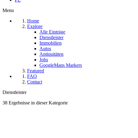
Menu
Home
Explore
Alle Einträge
Dienstleister
Immobilien
Autos
Antiquitäten
Jobs
GoogleMaps Markers
Featured
FAQ
Contact
Dienstleister
38 Ergebnisse in dieser Kategorie