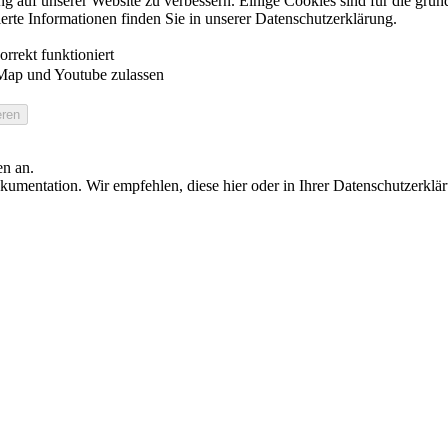
auf unserer Website zu verbessern. Einige Cookies sind für die grundl
ierte Informationen finden Sie in unserer Datenschutzerklärung.
rrekt funktioniert
Map und Youtube zulassen
en an.
umentation. Wir empfehlen, diese hier oder in Ihrer Datenschutzerklä