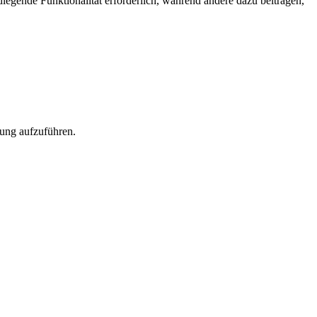
egende Funktionalität erforderlich, während andere dazu beitragen,
rung aufzuführen.