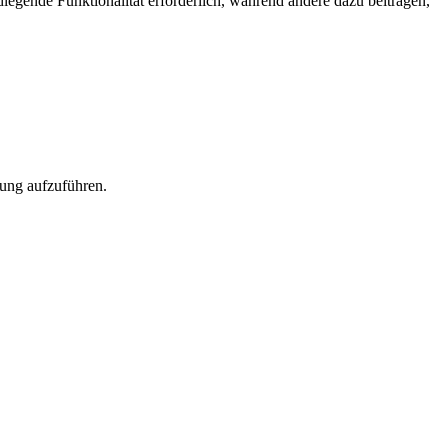
egende Funktionalität erforderlich, während andere dazu beitragen,
rung aufzuführen.