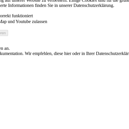
auf unserer Website zu verbessern. Einige Cookies sind für die grundl
ierte Informationen finden Sie in unserer Datenschutzerklärung.
rrekt funktioniert
Map und Youtube zulassen
en an.
umentation. Wir empfehlen, diese hier oder in Ihrer Datenschutzerklä