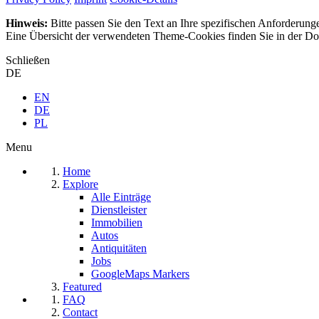
Hinweis:
Bitte passen Sie den Text an Ihre spezifischen Anforderung
Eine Übersicht der verwendeten Theme-Cookies finden Sie in der Dok
Schließen
DE
EN
DE
PL
Menu
Home
Explore
Alle Einträge
Dienstleister
Immobilien
Autos
Antiquitäten
Jobs
GoogleMaps Markers
Featured
FAQ
Contact