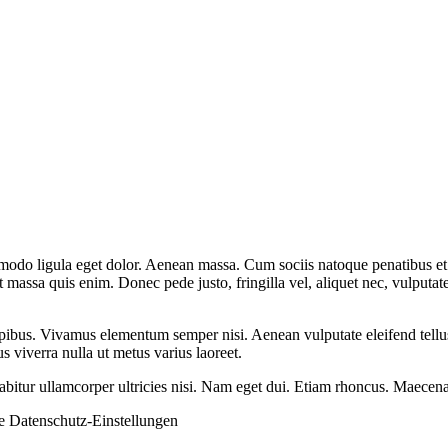
mmodo ligula eget dolor. Aenean massa. Cum sociis natoque penatibus et
t massa quis enim. Donec pede justo, fringilla vel, aliquet nec, vulputate
pibus. Vivamus elementum semper nisi. Aenean vulputate eleifend tellus. 
us viverra nulla ut metus varius laoreet.
rabitur ullamcorper ultricies nisi. Nam eget dui. Etiam rhoncus. Maec
ie
Datenschutz-Einstellungen