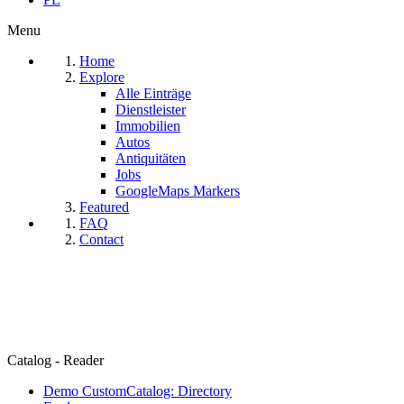
Menu
Home
Explore
Alle Einträge
Dienstleister
Immobilien
Autos
Antiquitäten
Jobs
GoogleMaps Markers
Featured
FAQ
Contact
Catalog - Reader
Demo CustomCatalog: Directory