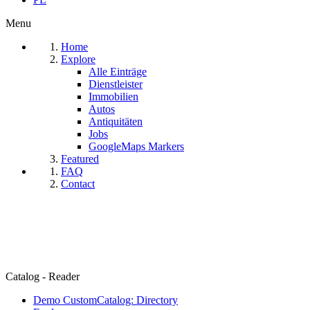
Menu
Home
Explore
Alle Einträge
Dienstleister
Immobilien
Autos
Antiquitäten
Jobs
GoogleMaps Markers
Featured
FAQ
Contact
Catalog - Reader
Demo CustomCatalog: Directory