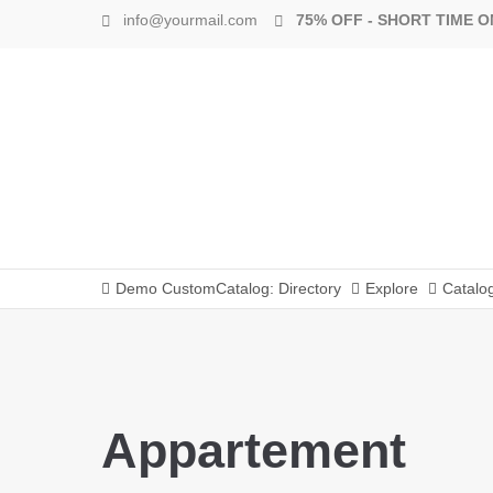
info@yourmail.com
75% OFF - SHORT TIME O
Demo CustomCatalog: Directory
Explore
Catalo
Appartement