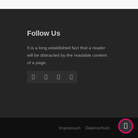
Follow Us
It is a long established fact that a reader
will be distracted by the readable content
of a page.
Impressum
Datenschutz