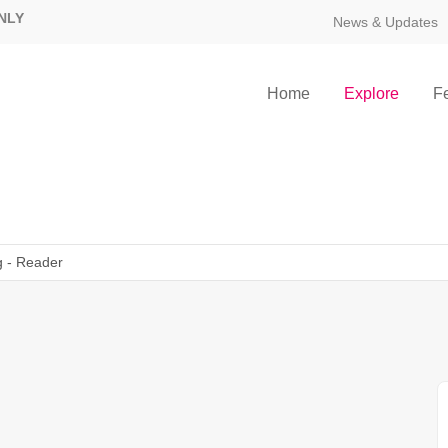
NLY
News & Updates
Home
Explore
F
g - Reader