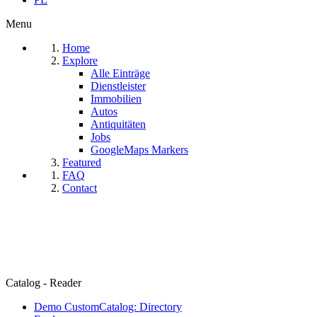
Menu
Home
Explore
Alle Einträge
Dienstleister
Immobilien
Autos
Antiquitäten
Jobs
GoogleMaps Markers
Featured
FAQ
Contact
Catalog - Reader
Demo CustomCatalog: Directory