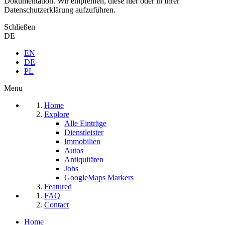
Dokumentation. Wir empfehlen, diese hier oder in Ihrer
Datenschutzerklärung aufzuführen.
Schließen
DE
EN
DE
PL
Menu
Home
Explore
Alle Einträge
Dienstleister
Immobilien
Autos
Antiquitäten
Jobs
GoogleMaps Markers
Featured
FAQ
Contact
Home