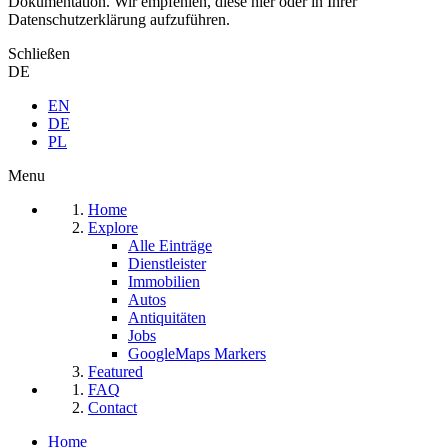
Dokumentation. Wir empfehlen, diese hier oder in Ihrer
Datenschutzerklärung aufzuführen.
Schließen
DE
EN
DE
PL
Menu
Home
Explore
Alle Einträge
Dienstleister
Immobilien
Autos
Antiquitäten
Jobs
GoogleMaps Markers
Featured
FAQ
Contact
Home