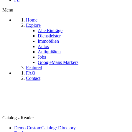
Menu
Home
Explore
Alle Einträge
Dienstleister
Immobilien
Autos
Antiquitäten
Jobs
GoogleMaps Markers
Featured
FAQ
Contact
Catalog - Reader
Demo CustomCatalog: Directory