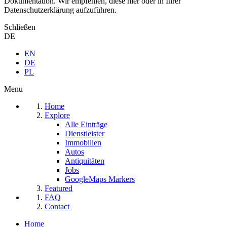
Dokumentation. Wir empfehlen, diese hier oder in Ihrer
Datenschutzerklärung aufzuführen.
Schließen
DE
EN
DE
PL
Menu
Home
Explore
Alle Einträge
Dienstleister
Immobilien
Autos
Antiquitäten
Jobs
GoogleMaps Markers
Featured
FAQ
Contact
Home