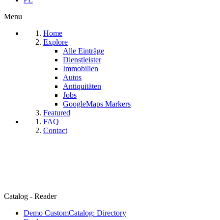
Menu
Home
Explore
Alle Einträge
Dienstleister
Immobilien
Autos
Antiquitäten
Jobs
GoogleMaps Markers
Featured
FAQ
Contact
Catalog - Reader
Demo CustomCatalog: Directory