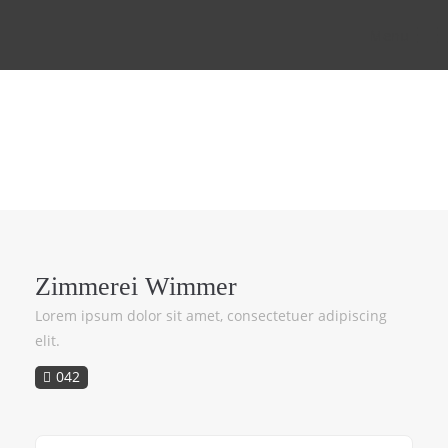
Menu
Zimmerei Wimmer
Lorem ipsum dolor sit amet, consectetuer adipiscing
elit.
042