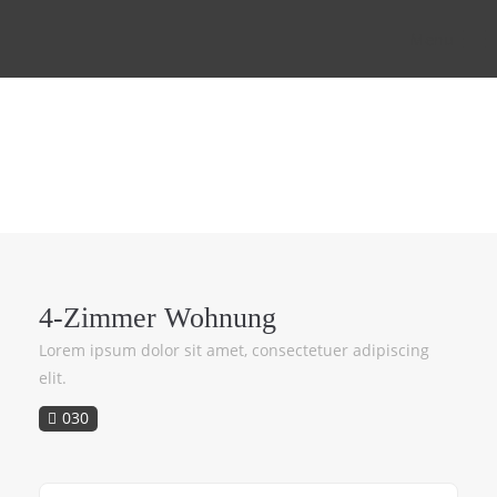
Menu
4-Zimmer Wohnung
Lorem ipsum dolor sit amet, consectetuer adipiscing
elit.
030