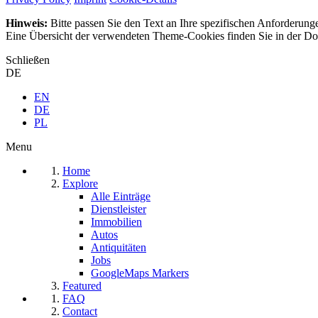
Hinweis:
Bitte passen Sie den Text an Ihre spezifischen Anforderung
Eine Übersicht der verwendeten Theme-Cookies finden Sie in der Dok
Schließen
DE
EN
DE
PL
Menu
Home
Explore
Alle Einträge
Dienstleister
Immobilien
Autos
Antiquitäten
Jobs
GoogleMaps Markers
Featured
FAQ
Contact