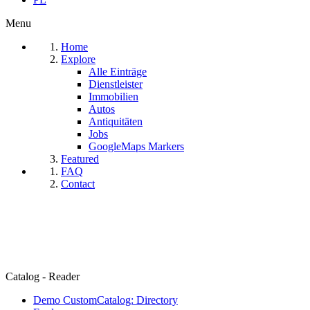
Menu
Home
Explore
Alle Einträge
Dienstleister
Immobilien
Autos
Antiquitäten
Jobs
GoogleMaps Markers
Featured
FAQ
Contact
Catalog - Reader
Demo CustomCatalog: Directory