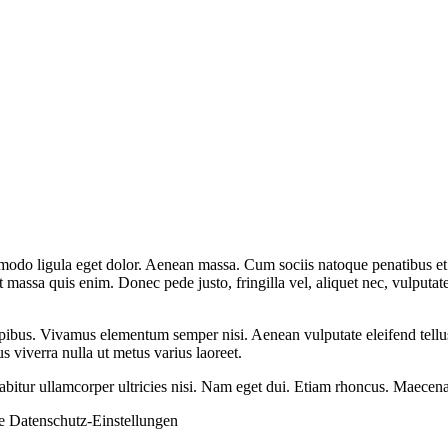
mmodo ligula eget dolor. Aenean massa. Cum sociis natoque penatibus et
t massa quis enim. Donec pede justo, fringilla vel, aliquet nec, vulputate
pibus. Vivamus elementum semper nisi. Aenean vulputate eleifend tellus. 
us viverra nulla ut metus varius laoreet.
rabitur ullamcorper ultricies nisi. Nam eget dui. Etiam rhoncus. Maec
ie
Datenschutz-Einstellungen