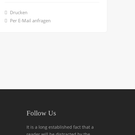
Drucken
Per E-Mail anfragen
Follow Us
It is a long established fact that a
reader will be distracted by the