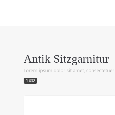
Antik Sitzgarnitur
Lorem ipsum dolor sit amet, consectetuer a
032