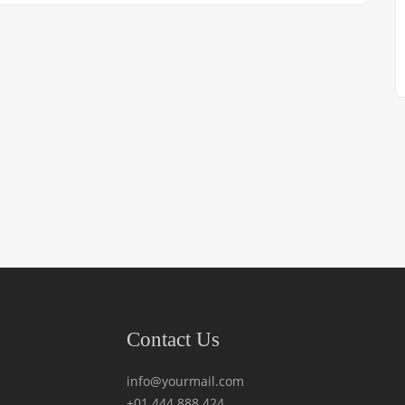
Contact Us
info@yourmail.com
+01 444 888 424