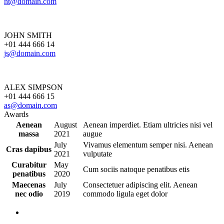
nt@domain.com
JOHN SMITH
+01 444 666 14
js@domain.com
ALEX SIMPSON
+01 444 666 15
as@domain.com
Awards
Aenean
August
Aenean imperdiet. Etiam ultricies nisi vel
massa
2021
augue
July
Vivamus elementum semper nisi. Aenean
Cras dapibus
2021
vulputate
Curabitur
May
Cum sociis natoque penatibus etis
penatibus
2020
Maecenas
July
Consectetuer adipiscing elit. Aenean
nec odio
2019
commodo ligula eget dolor