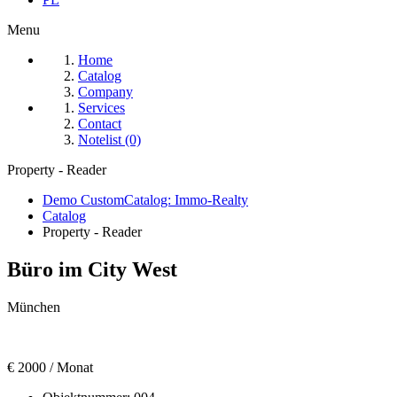
Menu
Home
Catalog
Company
Services
Contact
Notelist (0)
Property - Reader
Demo CustomCatalog: Immo-Realty
Catalog
Property - Reader
Büro im City West
München
€ 2000 / Monat