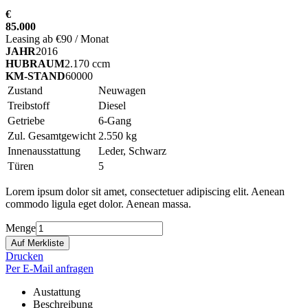
€
85.000
Leasing ab €90 / Monat
JAHR
2016
HUBRAUM
2.170 ccm
KM-STAND
60000
Zustand
Neuwagen
Treibstoff
Diesel
Getriebe
6-Gang
Zul. Gesamtgewicht
2.550 kg
Innenausstattung
Leder, Schwarz
Türen
5
Lorem ipsum dolor sit amet, consectetuer adipiscing elit. Aenean
commodo ligula eget dolor. Aenean massa.
Menge
Drucken
Per E-Mail anfragen
Austattung
Beschreibung