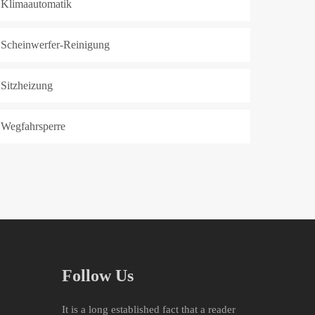
Klimaautomatik
Scheinwerfer-Reinigung
Sitzheizung
Wegfahrsperre
Follow Us
It is a long established fact that a reader