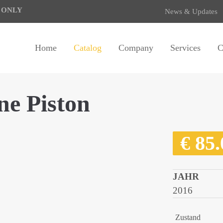
E ONLY
News & Updates
Home
Catalog
Company
Services
C
ne Piston
€
85.
JAHR
2016
Zustand