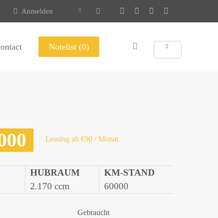
Anmelden
ontact
Notelist (0)
000
Leasing ab €90 / Monat
HUBRAUM
KM-STAND
2.170 ccm
60000
Gebraucht