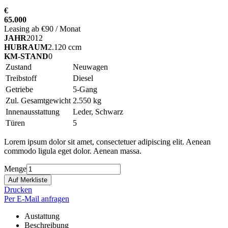
€
65.000
Leasing ab €90 / Monat
JAHR
2012
HUBRAUM
2.120 ccm
KM-STAND
0
Zustand
Neuwagen
Treibstoff
Diesel
Getriebe
5-Gang
Zul. Gesamtgewicht
2.550 kg
Innenausstattung
Leder, Schwarz
Türen
5
Lorem ipsum dolor sit amet, consectetuer adipiscing elit. Aenean
commodo ligula eget dolor. Aenean massa.
Menge
Drucken
Per E-Mail anfragen
Austattung
Beschreibung