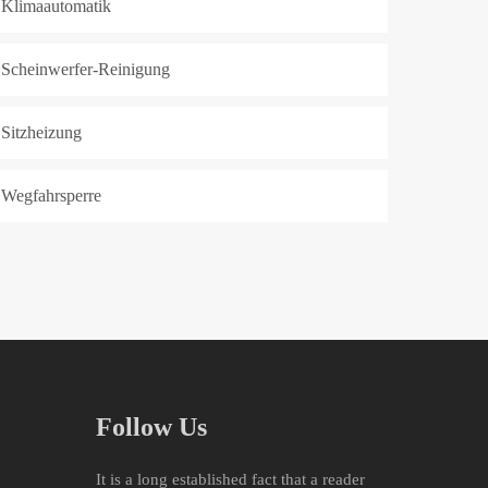
Klimaautomatik
Scheinwerfer-Reinigung
Sitzheizung
Wegfahrsperre
Follow Us
It is a long established fact that a reader