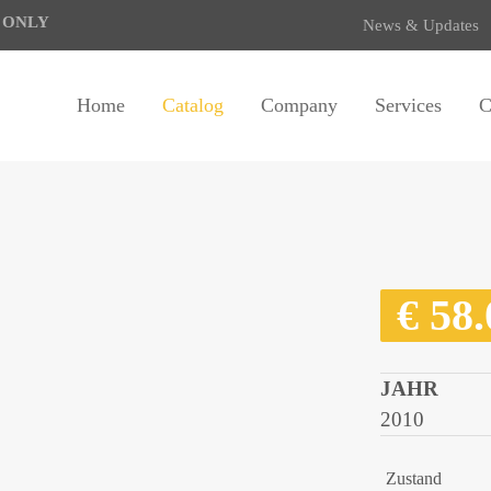
E ONLY
News & Updates
Home
Catalog
Company
Services
C
€
58.
JAHR
2010
Zustand