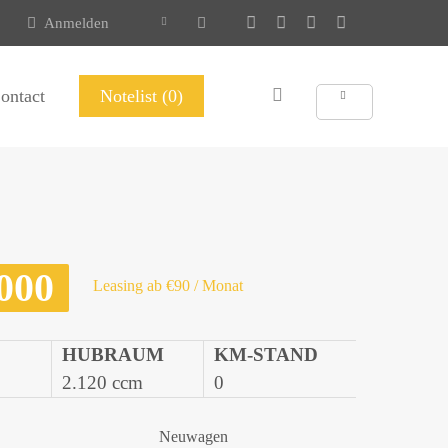
Anmelden
ontact
Notelist (0)
000
Leasing ab €90 / Monat
HUBRAUM
KM-STAND
2.120 ccm
0
Neuwagen