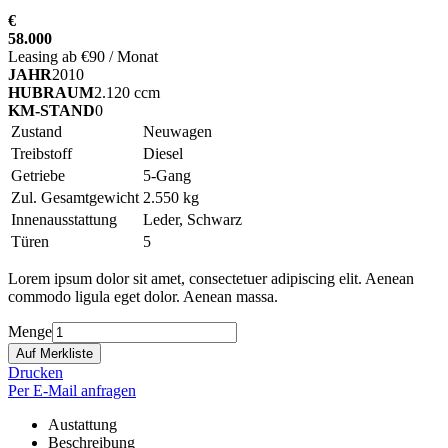
€
58.000
Leasing ab €90 / Monat
JAHR
2010
HUBRAUM
2.120 ccm
KM-STAND
0
Zustand
Neuwagen
Treibstoff
Diesel
Getriebe
5-Gang
Zul. Gesamtgewicht
2.550 kg
Innenausstattung
Leder, Schwarz
Türen
5
Lorem ipsum dolor sit amet, consectetuer adipiscing elit. Aenean
commodo ligula eget dolor. Aenean massa.
Menge
Drucken
Per E-Mail anfragen
Austattung
Beschreibung