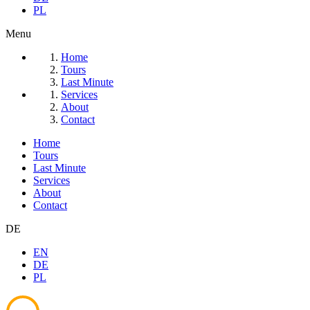
PL
Menu
Home
Tours
Last Minute
Services
About
Contact
Home
Tours
Last Minute
Services
About
Contact
DE
EN
DE
PL