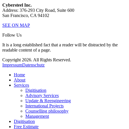
Cybersteel Inc.
Address: 376-293 City Road, Suite 600
San Francisco, CA 94102
SEE ON MAP
Follow Us
It is a long established fact that a reader will be distracted by the
readable content of a page.
Copyright 2026. All Rights Reserved.
Impressum
Datenschutz
Home
About
Services
Digitisation
Advisory Services
Update & Reengineering
International Projects
Counselling philosophy
Management
Digitisation
Free Estimate