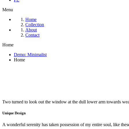
Menu
Home
Collection
About
Contact
Home
Demo: Minimalist
Home
Two turned to look out the window at the dull lower arm towards wea
Unique Design
A wonderful serenity has taken possession of my entire soul, like th