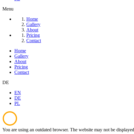
Menu
Home
Gallery
About
Pricing
Contact
Home
Gallery
About
Pricing
Contact
DE
EN
DE
PL
You are using an outdated browser. The website may not be displayed 