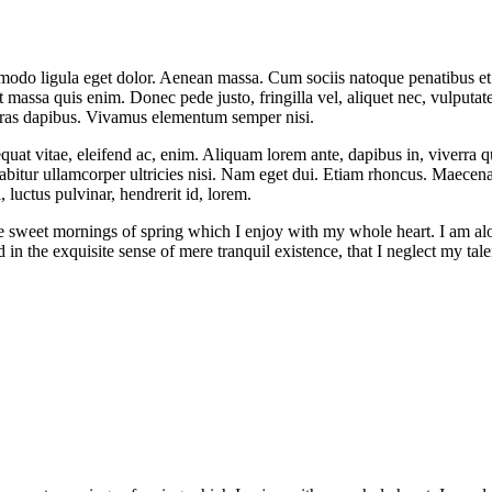
mmodo ligula eget dolor. Aenean massa. Cum sociis natoque penatibus et
t massa quis enim. Donec pede justo, fringilla vel, aliquet nec, vulputate
 Cras dapibus. Vivamus elementum semper nisi.
quat vitae, eleifend ac, enim. Aliquam lorem ante, dapibus in, viverra qui
rabitur ullamcorper ultricies nisi. Nam eget dui. Etiam rhoncus. Maece
luctus pulvinar, hendrerit id, lorem.
se sweet mornings of spring which I enjoy with my whole heart. I am alon
 in the exquisite sense of mere tranquil existence, that I neglect my tale