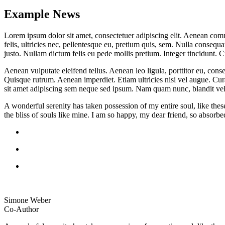
Example News
Lorem ipsum dolor sit amet, consectetuer adipiscing elit. Aenean co
felis, ultricies nec, pellentesque eu, pretium quis, sem. Nulla consequa
justo. Nullam dictum felis eu pede mollis pretium. Integer tincidunt.
Aenean vulputate eleifend tellus. Aenean leo ligula, porttitor eu, conse
Quisque rutrum. Aenean imperdiet. Etiam ultricies nisi vel augue. Cu
sit amet adipiscing sem neque sed ipsum. Nam quam nunc, blandit vel, 
A wonderful serenity has taken possession of my entire soul, like the
the bliss of souls like mine. I am so happy, my dear friend, so absorbed
Simone Weber
Co-Author