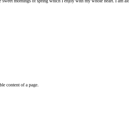
e sweet mornings of spring which I enjoy with my whole heart. I am alon
able content of a page.