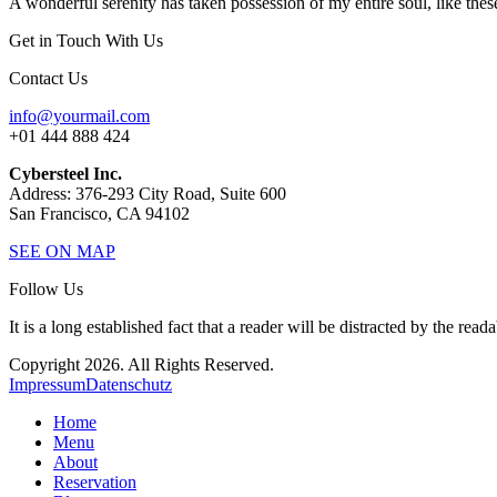
A wonderful serenity has taken possession of my entire soul, like thes
Get in Touch With Us
Contact Us
info@yourmail.com
+01 444 888 424
Cybersteel Inc.
Address: 376-293 City Road, Suite 600
San Francisco, CA 94102
SEE ON MAP
Follow Us
It is a long established fact that a reader will be distracted by the read
Copyright 2026. All Rights Reserved.
Impressum
Datenschutz
Home
Menu
About
Reservation