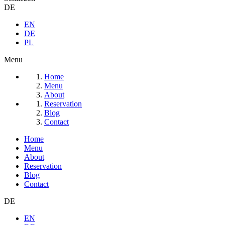
DE
EN
DE
PL
Menu
Home
Menu
About
Reservation
Blog
Contact
Home
Menu
About
Reservation
Blog
Contact
DE
EN