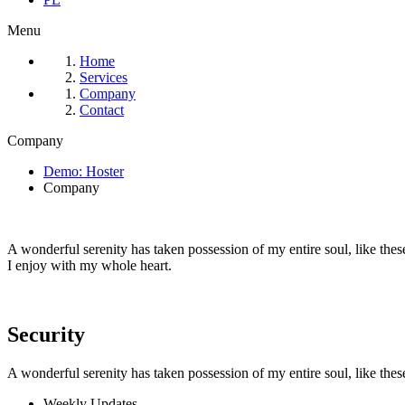
Menu
Home
Services
Company
Contact
Company
Demo: Hoster
Company
A wonderful serenity has taken possession of my entire soul, like the
I enjoy with my whole heart.
Security
A wonderful serenity has taken possession of my entire soul, like th
Weekly Updates