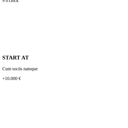
9 o'clock
START AT
Cum sociis natoque
+10.000 €