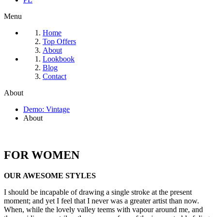
Menu
Home
Top Offers
About
Lookbook
Blog
Contact
About
Demo: Vintage
About
FOR WOMEN
OUR AWESOME STYLES
I should be incapable of drawing a single stroke at the present
moment; and yet I feel that I never was a greater artist than now.
When, while the lovely valley teems with vapour around me, and