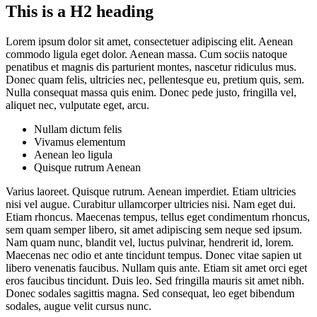
This is a H2 heading
Lorem ipsum dolor sit amet, consectetuer adipiscing elit. Aenean
commodo ligula eget dolor. Aenean massa. Cum sociis natoque
penatibus et magnis dis parturient montes, nascetur ridiculus mus.
Donec quam felis, ultricies nec, pellentesque eu, pretium quis, sem.
Nulla consequat massa quis enim. Donec pede justo, fringilla vel,
aliquet nec, vulputate eget, arcu.
Nullam dictum felis
Vivamus elementum
Aenean leo ligula
Quisque rutrum Aenean
Varius laoreet. Quisque rutrum. Aenean imperdiet. Etiam ultricies
nisi vel augue. Curabitur ullamcorper ultricies nisi. Nam eget dui.
Etiam rhoncus. Maecenas tempus, tellus eget condimentum rhoncus,
sem quam semper libero, sit amet adipiscing sem neque sed ipsum.
Nam quam nunc, blandit vel, luctus pulvinar, hendrerit id, lorem.
Maecenas nec odio et ante tincidunt tempus. Donec vitae sapien ut
libero venenatis faucibus. Nullam quis ante. Etiam sit amet orci eget
eros faucibus tincidunt. Duis leo. Sed fringilla mauris sit amet nibh.
Donec sodales sagittis magna. Sed consequat, leo eget bibendum
sodales, augue velit cursus nunc.