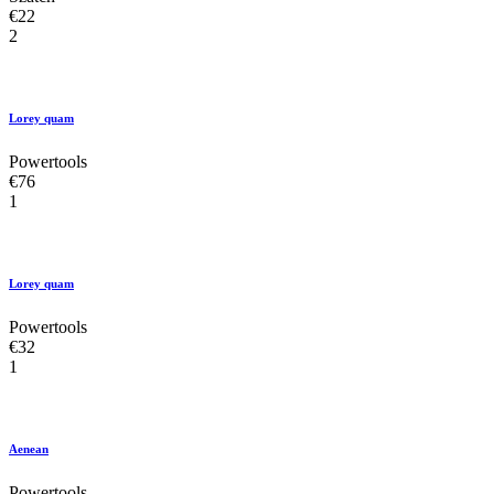
€22
2
Lorey quam
Powertools
€76
1
Lorey quam
Powertools
€32
1
Aenean
Powertools