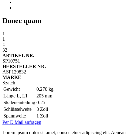
Donec quam
1
1
€
32
ARTIKEL NR.
SP10751
HERSTELLER NR.
ASP129832
MARKE
Szatch
Gewicht
0,270 kg
Länge L, L1
205 mm
Skaleneinteilung
0-25
Schlüsselweite
8 Zoll
Spannweite
1 Zoll
Per E-Mail anfragen
Lorem ipsum dolor sit amet, consectetuer adipiscing elit. Aenean