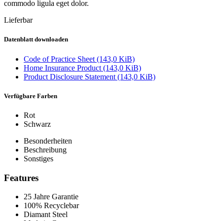
commodo ligula eget dolor.
Lieferbar
Datenblatt downloaden
Code of Practice Sheet
(143,0 KiB)
Home Insurance Product
(143,0 KiB)
Product Disclosure Statement
(143,0 KiB)
Verfügbare Farben
Rot
Schwarz
Besonderheiten
Beschreibung
Sonstiges
Features
25 Jahre Garantie
100% Recyclebar
Diamant Steel