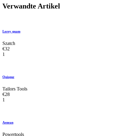
Verwandte Artikel
Lorey quam
Szatch
€32
1
Quisque
Tailors Tools
€28
1
Aenean
Powertools