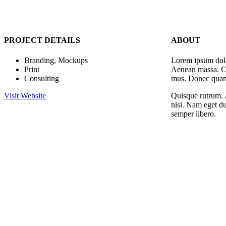
PROJECT DETAILS
ABOUT
Branding, Mockups
Lorem ipsum dolo
Print
Aenean massa. Cu
Consulting
mus. Donec quam f
Visit Website
Quisque rutrum. A
nisi. Nam eget d
semper libero.