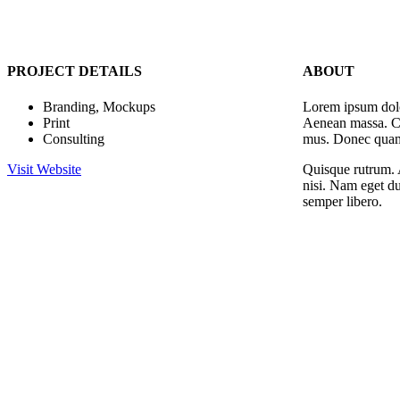
PROJECT DETAILS
ABOUT
Branding, Mockups
Lorem ipsum dolo
Print
Aenean massa. Cu
Consulting
mus. Donec quam f
Visit Website
Quisque rutrum. A
nisi. Nam eget d
semper libero.