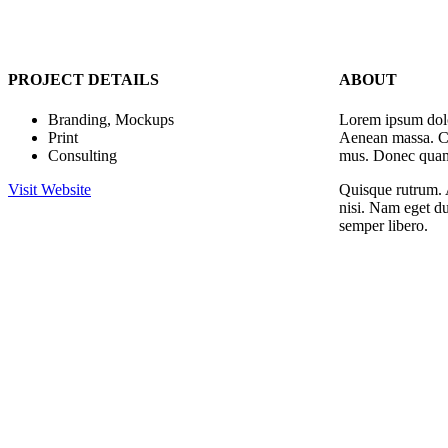
PROJECT DETAILS
ABOUT
Branding, Mockups
Lorem ipsum dolo
Print
Aenean massa. Cu
Consulting
mus. Donec quam f
Visit Website
Quisque rutrum. A
nisi. Nam eget d
semper libero.