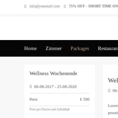
info@yourmail.com
75% OFF - SHORT TIME O
Home
Zimmer
Packages
Restauran
Wellness Wochenende
Wel
06-08-2017
-
25-08-2020
06
Preis
€
590
Lorem
Preis pro Person und Aufenthalt
penati