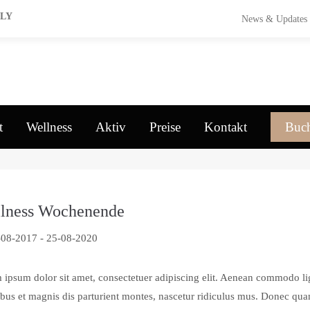
NLY
News & Updates
t
Wellness
Aktiv
Preise
Kontakt
Buc
lness Wochenende
-08-2017
-
25-08-2020
 ipsum dolor sit amet, consectetuer adipiscing elit. Aenean commodo li
bus et magnis dis parturient montes, nascetur ridiculus mus. Donec quam 