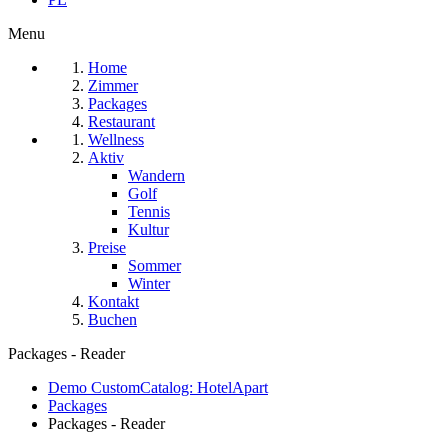
Menu
Home
Zimmer
Packages
Restaurant
Wellness
Aktiv
Wandern
Golf
Tennis
Kultur
Preise
Sommer
Winter
Kontakt
Buchen
Packages - Reader
Demo CustomCatalog: HotelApart
Packages
Packages - Reader