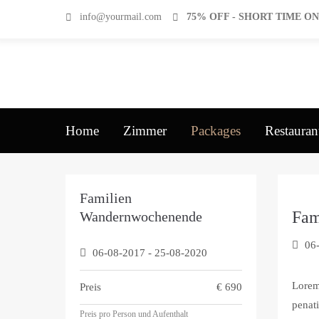
info@yourmail.com
75% OFF - SHORT TIME O
Home
Zimmer
Packages
Restauran
Familien
Fam
Wandernwochenende
06
06-08-2017
-
25-08-2020
Lorem
Preis
€
690
penati
Preis pro Person und Aufenthalt