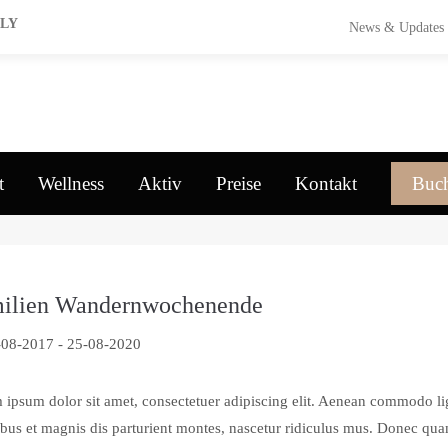
NLY
News & Updates
t
Wellness
Aktiv
Preise
Kontakt
Buc
ilien Wandernwochenende
-08-2017
-
25-08-2020
 ipsum dolor sit amet, consectetuer adipiscing elit. Aenean commodo li
bus et magnis dis parturient montes, nascetur ridiculus mus. Donec quam 